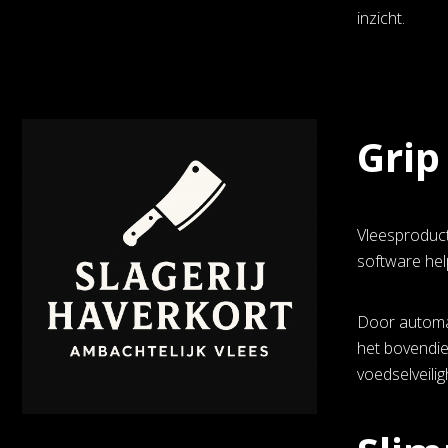
inzicht.
Grip
Vleesproduct
software hel
Door automat
het bovendien
voedselveilig