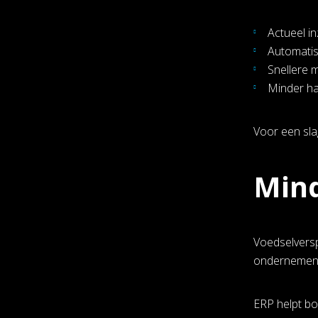
Actueel i
Automatis
Snellere 
Minder h
Voor een sla
Mind
Voedselverspi
ondernemen, 
ERP helpt bo