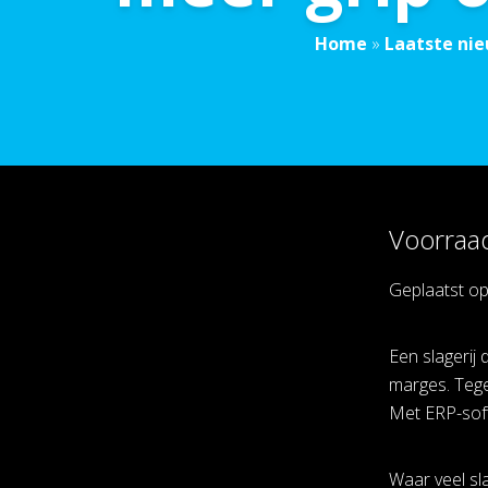
Home
»
Laatste ni
Voorraad
Geplaatst o
Een slagerij
marges. Tege
Met ERP-soft
Waar veel sl