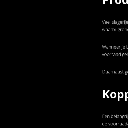
Veel slageri
waarbij gron
Wanneer je b
voorraad geh
Daarnaast ge
Kopp
Een belangri
de voorraadad