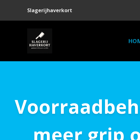
Slagerijhaverkort
HO
Voorraadbehe
meer grip 