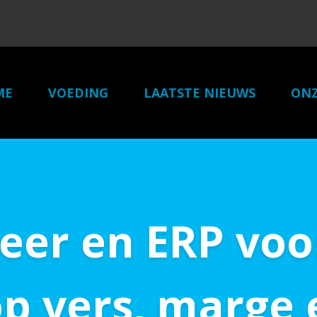
ME
VOEDING
LAATSTE NIEUWS
ONZ
er en ERP voor 
op vers, marge 